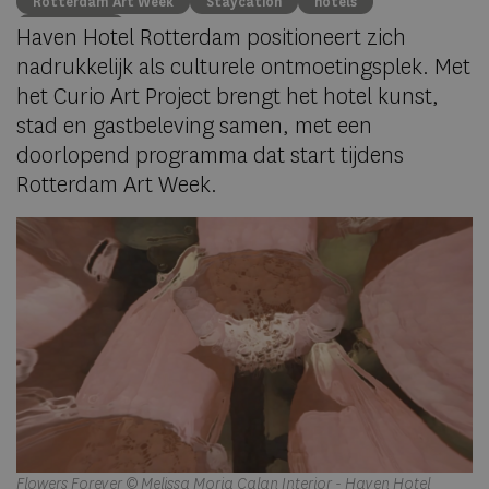
Rotterdam Art Week
Staycation
hotels
Rotterdam
Haven Hotel Rotterdam positioneert zich
nadrukkelijk als culturele ontmoetingsplek. Met
het Curio Art Project brengt het hotel kunst,
stad en gastbeleving samen, met een
doorlopend programma dat start tijdens
Rotterdam Art Week.
Flowers Forever © Melissa Moria Calan Interior - Haven Hotel