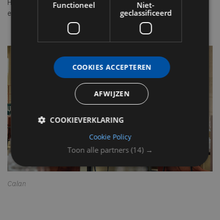
Het Curio Art Project opent op 25 maart 2026 met The Blue Hour,
Functioneel
Niet-
geclassificeerd
een besloten kunst- en cocktailevenement.
COOKIES ACCEPTEREN
AFWIJZEN
COOKIEVERKLARING
Cookie Policy
Toon alle partners
(14) →
Calan