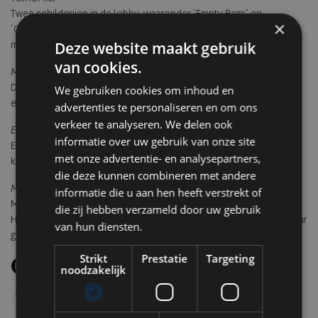
Twee schilderijen in de lobby, waaronder ‘Empty Bags’ en
×
‘Cocoon’, tonen de herkenbare, gedetailleerde stijl van het duo
Deze website maakt gebruik
met sterke wortels in Rotterdam.
van cookies.
Melissa Moria
De installatie Flowers Forever in Loef onderzoekt thema’s als tijd
We gebruiken cookies om inhoud en
en vergankelijkheid via bloemen als dragers van betekenis.
advertenties te personaliseren en om ons
verkeer te analyseren. We delen ook
Erwin Zimmerman & Michael Engelaan
informatie over uw gebruik van onze site
Een vinyl-gebaseerd kunstwerk verbindt muziekcultuur en visuele
met onze advertentie- en analysepartners,
kunst, geïnspireerd op albumhoezen en florale beelden.
die deze kunnen combineren met andere
Maritiem Museum Rotterdam
informatie die u aan hen heeft verstrekt of
Met het ‘Topstukken’-boek op elke kamer en een aanvullend
die zij hebben verzameld door uw gebruik
History Booklet wordt de maritieme context van de locatie tastbaar
van hun diensten.
gemaakt.
Strikt
Prestatie
Targeting
Opening tijdens Rotterdam
noodzakelijk
Art Week