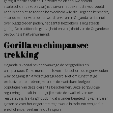
geregistreerde soorten. De zeldzame en schuwe shoebill
stork(schoenbekooievaar) is daarvan het bekendste voorbeeld.
Toch is het niet zozeer de hoeveelheid wild die Oeganda kenmerkt,
maar de manier waarop het wordt ervaren. In Oeganda reist u niet
over platgetreden paden; het aantal bezoekers is nog steeds
gering. De traditionele gastvrijheid en vrolijkheid van de Oegandese
bevolking is hartverwarmend.
Gorilla en chimpansee
trekking
Oeganda is vooral bekend vanwege de berggorilla’s en
chimpansees. Deze mensapen leven in beschermde regenwouden
waar toegang strikt wordt gereguleerd. Niet om kunstmatige
exclusiviteit te creëren, maar om de kwetsbare leefgebieden en
populaties van deze dieren te beschermen. Deze zorgvuldige
regulering bepaalt in belangrijke mate de kwaliteit van uw
reisbeleving. Trekking houdt in dat u onder begeleiding van ervaren
gidsen te voet het ongerepte regenwoud in trekt om een gorilla-
en/of chimpansee­familie op te sporen.