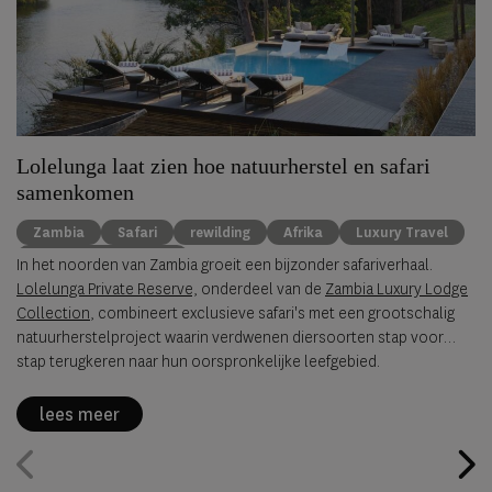
Lolelunga laat zien hoe natuurherstel en safari
samenkomen
Zambia
Safari
rewilding
Afrika
Luxury Travel
wildlife conservation
In het noorden van Zambia groeit een bijzonder safariverhaal.
Lolelunga Private Reserve,
onderdeel van de
Zambia Luxury Lodge
Collection
, combineert exclusieve safari's met een grootschalig
natuurherstelproject waarin verdwenen diersoorten stap voor
stap terugkeren naar hun oorspronkelijke leefgebied.
lees meer