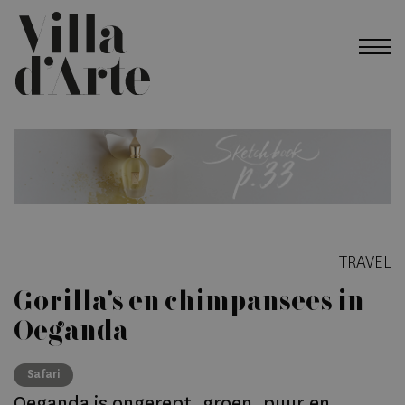
TRAVEL
Gorilla’s en chimpansees in
Oeganda
Safari
Oeganda is ongerept, groen, puur en