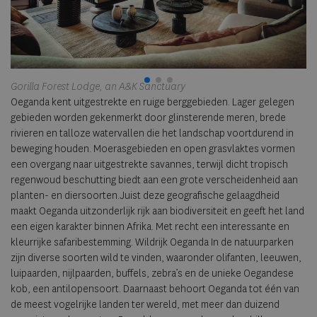
Gorilla Forest Lodge, an A&K Sanctuary
Oeganda kent uitgestrekte en ruige berggebieden. Lager
gelegen
gebieden worden gekenmerkt door glinsterende meren, brede
rivieren en talloze watervallen die het landschap voortdurend in
beweging houden. Moerasgebieden en open grasvlaktes vormen
een overgang naar uitgestrekte savannes, terwijl dicht tropisch
regenwoud beschutting biedt aan een grote verscheidenheid aan
planten- en diersoorten.Juist deze geografische gelaagdheid
maakt Oeganda uitzonderlijk rijk aan biodiversiteit en geeft het land
een eigen karakter binnen Afrika. Met recht een interessante en
kleurrijke safaribestemming. Wildrijk Oeganda In de natuurparken
zijn diverse soorten wild te vinden, waaronder olifanten, leeuwen,
luipaarden, nijlpaarden, buffels, zebra’s en de unieke Oegandese
kob, een antilopensoort. Daarnaast behoort Oeganda tot één van
de meest vogelrijke landen ter wereld, met meer dan duizend