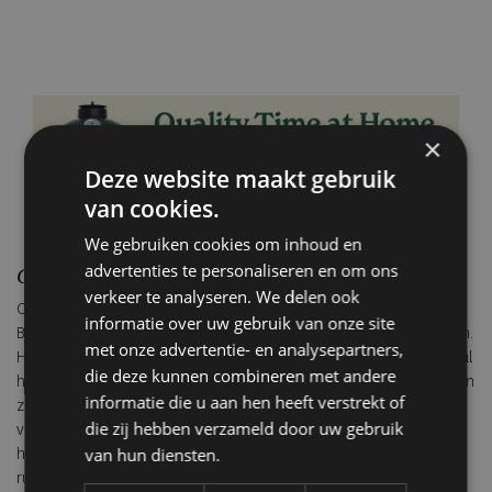
×
Deze website maakt gebruik
van cookies.
We gebruiken cookies om inhoud en
advertenties te personaliseren en om ons
Chimpansees, de vocale druktemakers
verkeer te analyseren. We delen ook
Chimpansees laten zich zien in onder meer Kibale Forest en
informatie over uw gebruik van onze site
Budongo Forest. Hun gedrag is dynamischer en meer uitgesproken.
met onze advertentie- en analysepartners,
Het geroep is tot ver in het regenwoud te horen en verraadt vaak al
die deze kunnen combineren met andere
hun aanwezigheid voordat ze zichtbaar zijn. Chimpansees bewegen
informatie die u aan hen heeft verstrekt of
zich snel, splitsen zich op en komen weer samen. De ontmoeting
die zij hebben verzameld door uw gebruik
voelt levendig en onvoorspelbaar en biedt een scherp inzicht in
van hun diensten.
hun sociale structuur en voortdurende interactie. Waar gorilla’s
rust uitstralen, laten chimpansees juist energie en dynamiek zien.