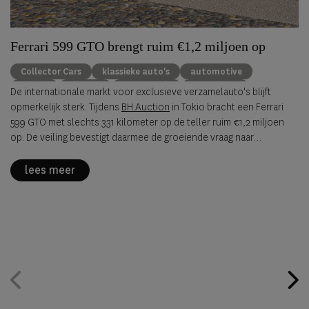
Ferrari 599 GTO brengt ruim €1,2 miljoen op
Collector Cars
klassieke auto's
automotive
Ferrari
Porsche
Alfa Romeo
BH Auction
De internationale markt voor exclusieve verzamelauto's blijft
opmerkelijk sterk. Tijdens
BH Auction
in Tokio bracht een Ferrari
599 GTO met slechts 331 kilometer op de teller ruim €1,2 miljoen
op. De veiling bevestigt daarmee de groeiende vraag naar
zeldzame, originele sportwagens uit de jaren negentig en
tweeduizend.
lees meer