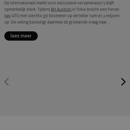
Ferrari
Porsche
Alfa Romeo
BH Auction
De internationale markt voor exclusieve verzamelauto's blijft
opmerkelijk sterk. Tijdens
BH Auction
in Tokio bracht een Ferrari
599 GTO met slechts 331 kilometer op de teller ruim €1,2 miljoen
op. De veiling bevestigt daarmee de groeiende vraag naar
zeldzame, originele sportwagens uit de jaren negentig en
tweeduizend.
lees meer