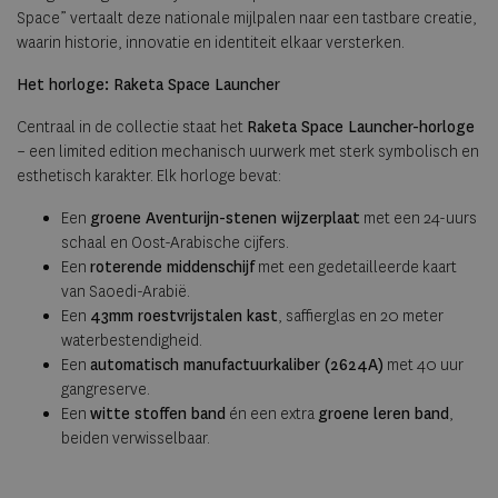
Space” vertaalt deze nationale mijlpalen naar een tastbare creatie,
waarin historie, innovatie en identiteit elkaar versterken.
Het horloge: Raketa Space Launcher
Centraal in de collectie staat het
Raketa Space Launcher-horloge
– een limited edition mechanisch uurwerk met sterk symbolisch en
esthetisch karakter. Elk horloge bevat:
Een
groene Aventurijn-stenen wijzerplaat
met een 24-uurs
schaal en Oost-Arabische cijfers.
Een
roterende middenschijf
met een gedetailleerde kaart
van Saoedi-Arabië.
Een
43mm roestvrijstalen kast
, saffierglas en 20 meter
waterbestendigheid.
Een
automatisch manufactuurkaliber (2624A)
met 40 uur
gangreserve.
Een
witte stoffen band
én een extra
groene leren band
,
beiden verwisselbaar.