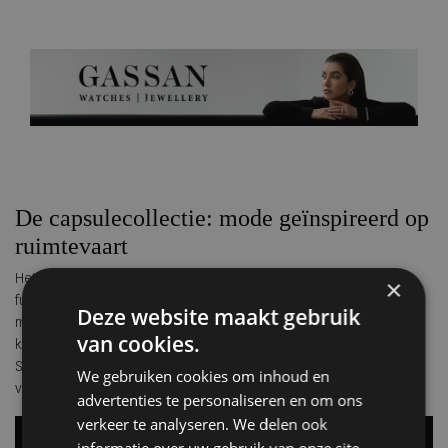
De capsulecollectie: mode geïnspireerd op
ruimtevaart
Het horloge komt in een exclusieve boxset, samen met een paar
×
futuristische space gloves ontworpen door 1886, gemaakt van
Deze website maakt gebruik
materialen geïnspireerd op echte ruimtepakken. De bijbehorende
van cookies.
kledingstukken uit de capsulecollectie combineren futurisme met
Saoedische culturele elementen – een mode-uiting die de geest
We gebruiken cookies om inhoud en
van ontdekking visueel vertaalt.
advertenties te personaliseren en om ons
verkeer te analyseren. We delen ook
informatie over uw gebruik van onze site