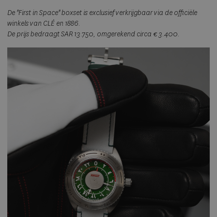
De "First in Space" boxset is exclusief verkrijgbaar via de officiële
winkels van CLÉ en 1886.
De prijs bedraagt SAR 13.750, omgerekend circa € 3.400.