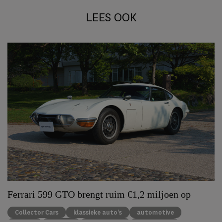
LEES OOK
Ferrari 599 GTO brengt ruim €1,2 miljoen op
Collector Cars
klassieke auto's
automotive