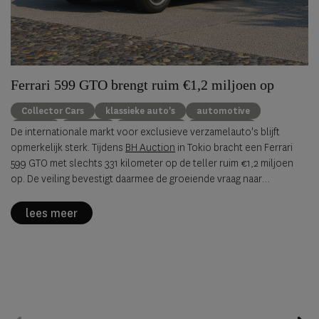
Ferrari 599 GTO brengt ruim €1,2 miljoen op
Collector Cars
klassieke auto's
automotive
Ferrari
Porsche
Alfa Romeo
BH Auction
De internationale markt voor exclusieve verzamelauto's blijft
opmerkelijk sterk. Tijdens
BH Auction
in Tokio bracht een Ferrari
599 GTO met slechts 331 kilometer op de teller ruim €1,2 miljoen
op. De veiling bevestigt daarmee de groeiende vraag naar
zeldzame, originele sportwagens uit de jaren negentig en
tweeduizend.
lees meer