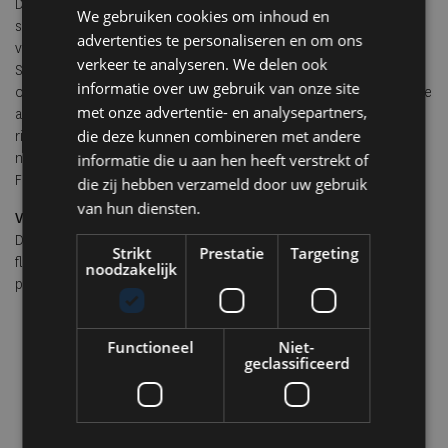
De collectie bestaat uit zes elegante modellen – van veelzijdige
We gebruiken cookies om inhoud en
shoppers en clutches tot laptopvriendelijke werktassen – elk
advertenties te personaliseren en om ons
verkrijgbaar in vijf betekenisvolle kleuren zoals Sunrise (geel),
verkeer te analyseren. We delen ook
Sunset (koraal) en Moonlight (turquoise). De tassen zijn
informatie over uw gebruik van onze site
ontworpen met aandacht voor detail: fluorescerende stiksels, luxe
met onze advertentie- en analysepartners,
afwerkingen en verwisselbare draagopties, waaronder lederen
die deze kunnen combineren met andere
riemen en metalen kettingen. Elk stuk is het resultaat van
nauwgezet handwerk in een gerenommeerd familieatelier nabij
informatie die u aan hen heeft verstrekt of
Florence, dat ook voor grote modehuizen produceert.
die zij hebben verzameld door uw gebruik
van hun diensten.
Verkooppunten:
De tassen van Britt Van Driessche zijn exclusief verkrijgbaar in de
Strikt
Prestatie
Targeting
flagshipstore in de Koninginnegalerij in Brussel en via
noodzakelijk
privéshowrooms in Knokke en Vlamertinge (Ieper), op afspraak.
Functioneel
Niet-
geclassificeerd