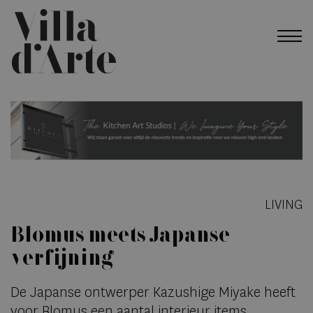
LIVING
Blomus meets Japanse
verfijning
De Japanse ontwerper Kazushige Miyake heeft
voor Blomus een aantal interieur items