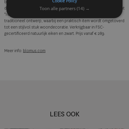
Cookie Policy
belichaamt Rakku het Japanse principe van het maximaliseren van
de functionaliteit zonder in te boeten op elegantie. Rakku betekent
Toon alle partners
(14) →
"rek" in het Japans en biedt een moderne interpretatie van een
traditioneel ontwerp, waarbij een praktisch item wordt omgetoverd
tot een stijlvol stuk woondecoratie. Verkrijgbaar in FSC-
gecertificeerd natuurlijk eiken en zwart. Prijs vanaf € 289.
Meer info:
blomus.com
LEES OOK