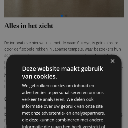
Alles in het zicht
De innovatieve nieuwe kast met de naam Sukoya, is geïnspireerd
door de flexibele rekken in Japanse tempels, waar bezoekers hun
schoenen opbergen voordat ze naar binnen gaan. Doordat de
×
planken verplaatst kunnen worden binnen het frame, kun je de
Deze website maakt gebruik
hoogte en indeling aanpassen aan je behoeften en de objecten die
je wilt tonen. Sukoya is verkrijgbaar in twee versies: één met een
van cookies.
slank stalen frame en de andere met een houten frame, in twee
We gebruiken cookies om inhoud en
houtkleuren. prijs vanaf € 695.
advertenties te personaliseren en om ons
Ontworpen om te imponeren
verkeer te analyseren. We delen ook
informatie over uw gebruik van onze site
Moco, het nieuwste modulaire bankontwerp van Miyake voor
met onze advertentie- en analysepartners,
blomus, biedt een perfecte combinatie van flexibiliteit en verfijning.
die deze kunnen combineren met andere
Dit innovatieve banksysteem nodigt je uit om een opstelling te
informatie die u aan hen heeft verstrekt of
creëren van een slanke tweezitter tot een ruime hoekbank. Het