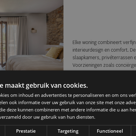
Elke woning combineert verfij
interieurdesign en comfort. De
slaapkamers, privéterrassen 
Voorzieningen zoals conciërg
maken het verblijf volledig zor
boekingplatform wordt de tijd ee
e maakt gebruik van cookies.
gebruiksgemak centraal.
kies om inhoud en advertenties te personaliseren en om ons ver
Dankzij het co-ownershipmodel
len ook informatie over uw gebruik van onze site met onze adver
van één woning, maar van een 
 die deze kunnen combineren met andere informatie die u aan hen
huizen. Per collectie zijn er 1
n verzameld door uw gebruik van hun diensten.
€480.000 per aandeel, inclusie
beschikt bovendien over twee
Prestatie
Targeting
Functioneel