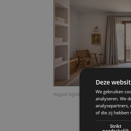
Deze websit
We gebruiken coo
August Signatur Collection Mallorca
analyseren. We de
analysepartners,
of die zij hebbe
Strikt
noodzakelijk