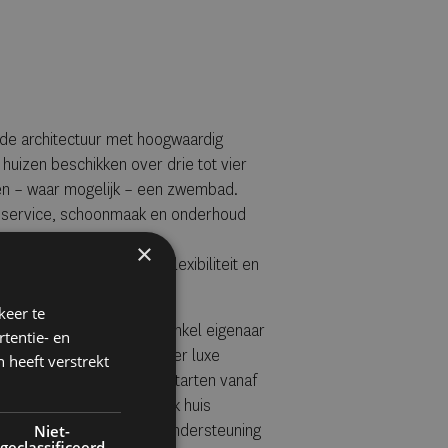
nde architectuur met hoogwaardig
 huizen beschikken over drie tot vier
en – waar mogelijk – een zwembad.
eservice, schoonmaak en onderhoud
geloos. Via het Valeria-
×
rlijk verdeeld en staan flexibiliteit en
keer te
 van August ben je niet enkel eigenaar
tentie- en
complete collectie van vier luxe
 heeft verstrekt
7 mede-eigenaren. Prijzen starten vanaf
f full-service beheer. Elk huis
 premium golftassen en ondersteuning
Niet-
geclassificeerd