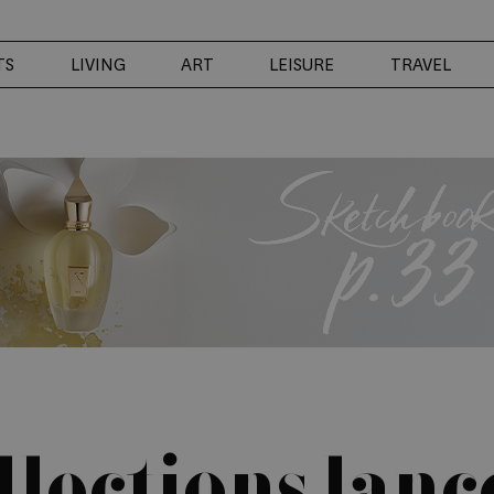
TS
LIVING
ART
LEISURE
TRAVEL
llections lanc