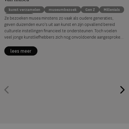
kunst verzamelen
museumbezoek
Gen Z
Millenials
kunstmarkt
Ze bezoeken musea minstens zo vaak als oudere generaties,
geven duizenden euro's uit aan kunst en zijn opvallend bereid
culturele instellingen financieel te ondersteunen. Toch voelen
veel jonge kunstliefhebbers zich nog onvoldoende aangesproken
door musea. Dat blijkt uit de nieuwste
New Generation Survey
van
Avant Arte, waarvoor ruim 2.000 verzamelaars, kunstliefhebbers
lees meer
en professionals uit 62 landen werden ondervraagd.