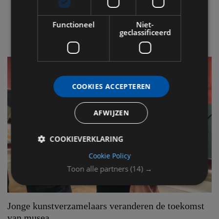
Functioneel
Niet-
LEES OOK
geclassificeerd
COOKIES ACCEPTEREN
AFWIJZEN
COOKIEVERKLARING
Cookie Policy
Toon alle partners
(14) →
Jonge kunstverzamelaars veranderen de toekomst
van musea