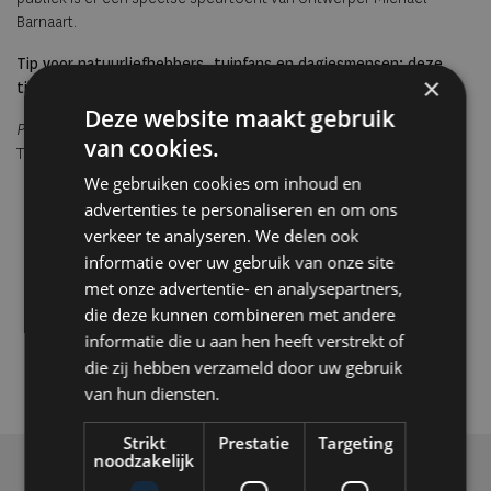
Barnaart.
Tip voor natuurliefhebbers, tuinfans en dagjesmensen: deze
×
tijdelijke bloeiperiode is kort maar betoverend.
Deze website maakt gebruik
Paleis Soestdijk, woensdag t/m zondag, 11.00–17.00 uur
van cookies.
Tickets vanaf €10 via:
paleissoestdijk.nl/agenda/soestdijk-in-bloei
We gebruiken cookies om inhoud en
advertenties te personaliseren en om ons
verkeer te analyseren. We delen ook
informatie over uw gebruik van onze site
met onze advertentie- en analysepartners,
die deze kunnen combineren met andere
informatie die u aan hen heeft verstrekt of
die zij hebben verzameld door uw gebruik
van hun diensten.
Strikt
Prestatie
Targeting
noodzakelijk