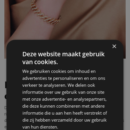
×
Deze website maakt gebruik
van cookies.
We gebruiken cookies om inhoud en
advertenties te personaliseren en om ons
Brevetto en Serafino
verkeer te analyseren. We delen ook
informatie over uw gebruik van onze site
collecties
met onze advertentie- en analysepartners,
die deze kunnen combineren met andere
De Brevetto collectie introduceerde ’s werelds eerste multisize
informatie die u aan hen heeft verstrekt of
ring, verstelbaar met één vloeiende beweging. De collectie omvat
die zij hebben verzameld door uw gebruik
daarnaast oorbellen, armbanden en hangers met variabele lengtes
van hun diensten.
en structuren. De Serafino collectie gaat nog een stap verder met