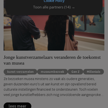
Cookie Policy
Toon alle partners
(14) →
Jonge kunstverzamelaars veranderen de toekomst
van musea
kunst verzamelen
museumbezoek
Gen Z
Millenials
kunstmarkt
Ze bezoeken musea minstens zo vaak als oudere generaties,
geven duizenden euro's uit aan kunst en zijn opvallend bereid
culturele instellingen financieel te ondersteunen. Toch voelen
veel jonge kunstliefhebbers zich nog onvoldoende aangesproken
door musea. Dat blijkt uit de nieuwste
New Generation Survey
van
Avant Arte, waarvoor ruim 2.000 verzamelaars, kunstliefhebbers
lees meer