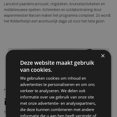
Lancelot paardencarrousel, ringsteken, knutselactiviteiten en
middeleeuwse spellen. Schminken en soldatentraining door
wapenmeester Baroen maken het programma compleet. Zo wordt
het Ridderfestijn een avontuurlijk dagje uit voor het hele gezin.
×
Deze website maakt gebruik
van cookies.
We gebruiken cookies om inhoud en
advertenties te personaliseren en om ons
verkeer te analyseren. We delen ook
Tickets en praktische
informatie over uw gebruik van onze site
informatie
met onze advertentie- en analysepartners,
die deze kunnen combineren met andere
Tickets zijn uitsluitend online verkrijgbaar. Volwassenen betalen
informatie die u aan hen heeft verstrekt of