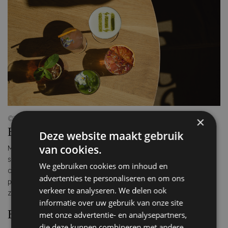
×
©TCPPhotography
Een creatieve hub
Deze website maakt gebruik
van cookies.
Met haar authentieke interieur, flexibele ruimtes en persoonlijke
sfeer is Morgan & Mees ook geliefd als locatie voor merken,
We gebruiken cookies om inhoud en
ondernemers en creatieven. Van brainstorms en
advertenties te personaliseren en om ons
productlanceringen tot fotoshoots en diners: de mogelijkheden
verkeer te analyseren. We delen ook
zijn breed en de setting onderscheidend.
informatie over uw gebruik van onze site
Eventkalender: wat je niet wilt missen
met onze advertentie- en analysepartners,
die deze kunnen combineren met andere