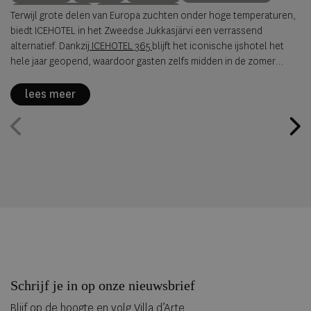
summer travel
Arctische reizen
Terwijl grote delen van Europa zuchten onder hoge temperaturen,
biedt ICEHOTEL in het Zweedse Jukkasjärvi een verrassend
alternatief. Dankzij
ICEHOTEL 365
blijft het iconische ijshotel het
hele jaar geopend, waardoor gasten zelfs midden in de zomer
kunnen overnachten in met de hand uit ijs vervaardigde Art Suites.
lees meer
Schrijf je in op onze nieuwsbrief
Blijf op de hoogte en volg Villa d’Arte