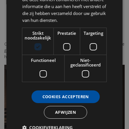
26 juni – Pre-Summer Penthouse Event: ontdek het nieuwe
informatie die u aan hen heeft verstrekt of
dakterras
die zij hebben verzameld door uw gebruik
10 juli – Pre-event North Sea Round Town met live muziek
van hun diensten.
10 & 18 september – Culinaire pre-tasting en opening Mies
Elk kwartaal – Vernieuwde kunstexpo met vrouwelijke
Strikt
Prestatie
Targeting
makers
noodzakelijk
Ontdek Morgan & Mees via
morganandmees.com
en ervaar zelf hoe
gastvrijheid, design en culturele verdieping samenkomen in het
hart van Rotterdam.
Functioneel
Niet-
geclassificeerd
COOKIES ACCEPTEREN
AFWIJZEN
COOKIEVERKLARING