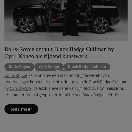
Rolls-Royce onthult Black Badge Cullinan by
Cyril Kongo als rijdend kunstwerk
Rolls-Royce
Cyril Kongo
Black Badge Cullinan
Luxury cars
bespoke
art
Rolls-Royce
zet opnieuw een stap richting de wereld van
hedendaagse kunst met de introductie van de Black Badge Cullinan
by
Cyril Kongo
. De exclusieve serie van vijf Bespoke commissions
combineert het uitgesproken karakter van Black Badge met de
visuele signatuur van de internationaal gerenommeerde
kunstenaar Cyril Kongo. Het resultaat is een collectie rijdende
lees meer
kunstobjecten waarin design, vakmanschap en individualiteit
centraal staan.