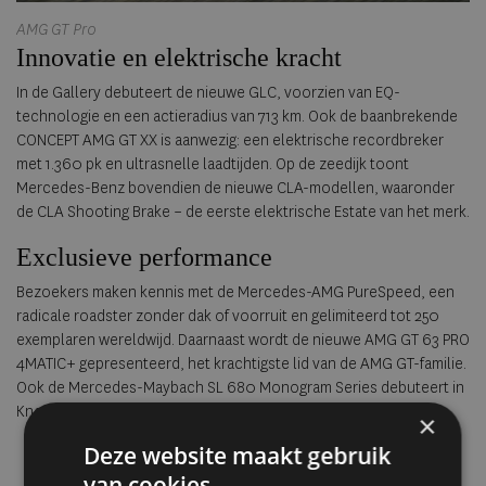
AMG GT Pro
Innovatie en elektrische kracht
In de Gallery debuteert de nieuwe GLC, voorzien van EQ-
technologie en een actieradius van 713 km. Ook de baanbrekende
CONCEPT AMG GT XX is aanwezig: een elektrische recordbreker
met 1.360 pk en ultrasnelle laadtijden. Op de zeedijk toont
Mercedes-Benz bovendien de nieuwe CLA-modellen, waaronder
de CLA Shooting Brake – de eerste elektrische Estate van het merk.
Exclusieve performance
Bezoekers maken kennis met de Mercedes-AMG PureSpeed, een
radicale roadster zonder dak of voorruit en gelimiteerd tot 250
exemplaren wereldwijd. Daarnaast wordt de nieuwe AMG GT 63 PRO
4MATIC+ gepresenteerd, het krachtigste lid van de AMG GT-familie.
Ook de Mercedes-Maybach SL 680 Monogram Series debuteert in
Knokke, een symbool van sportieve luxe in tweekleurenlak.
×
Deze website maakt gebruik
van cookies.