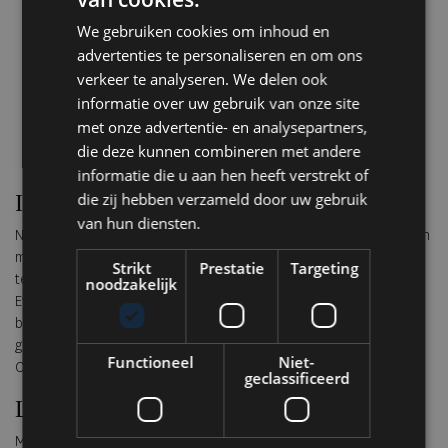
We gebruiken cookies om inhoud en
advertenties te personaliseren en om ons
verkeer te analyseren. We delen ook
informatie over uw gebruik van onze site
met onze advertentie- en analysepartners,
die deze kunnen combineren met andere
informatie die u aan hen heeft verstrekt of
die zij hebben verzameld door uw gebruik
Iconen en art cars
van hun diensten.
Naast de primeurs brengt Mercedes-Benz ook iconische modellen
mee: de SLR McLaren Roadster, een hypercar die Formule 1-
Strikt
Prestatie
Targeting
techniek met luxe combineert, en de zeldzame 190 E 2.5-16
noodzakelijk
Evolution II, deelnemer aan de Zoute Iconic Rally. Op de zeedijk is
bovendien de CLA Art Piece van Ice Spice te bewonderen, een
gedurfde remix van de nieuwe CLA in het kader van de 'Class of
Functioneel
Niet-
Creators'-samenwerking.
geclassificeerd
Lifestyle, erfgoed en innovatie
Met premières, art cars en historische iconen onderstreept