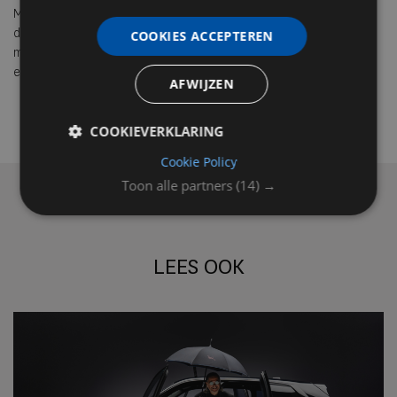
Mercedes-Benz tijdens de Zoute Grand Prix zijn rol als pionier in
design, technologie en lifestyle. Het merk combineert innovatie
COOKIES ACCEPTEREN
met erfgoed en laat zien hoe elektrische mobiliteit, performance
en exclusiviteit hand in hand gaan.
AFWIJZEN
COOKIEVERKLARING
Cookie Policy
Toon alle partners
(14) →
LEES OOK