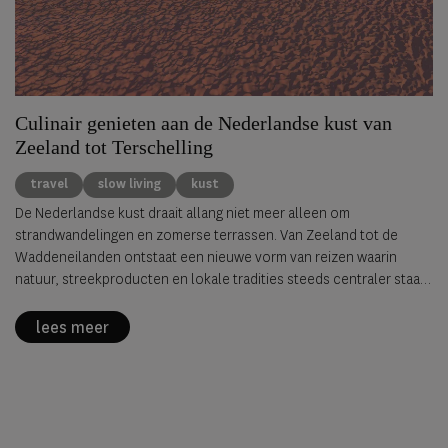
Culinair genieten aan de Nederlandse kust van
Zeeland tot Terschelling
travel
slow living
kust
De Nederlandse kust draait allang niet meer alleen om
strandwandelingen en zomerse terrassen. Van Zeeland tot de
Waddeneilanden ontstaat een nieuwe vorm van reizen waarin
natuur, streekproducten en lokale tradities steeds centraler staan.
Hier proef je de kust niet alleen op het bord, maar met alle
zintuigen. Zelf oesters rapen in Zeeland, garnalenvissers te paard
lees meer
volgen langs de branding of in de herfst veenbessen plukken op
Terschelling: het zijn ervaringen die de Nederlandse kust een veel
rijkere gelaagdheid geven dan klassieke culinaire hotspots alleen.
Juist die combinatie van landschap, traditie en eenvoud maakt de
kust aantrekkelijk voor reizigers die vertraging, authenticiteit en