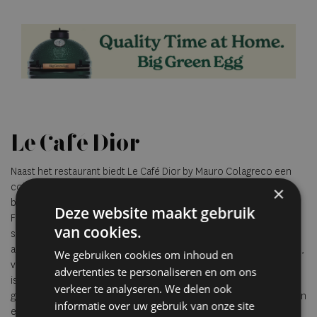
Le Café Dior
Naast het restaurant biedt Le Café Dior by Mauro Colagreco een
collectie patisserieën en zoete creaties geïnspireerd op de
×
botanische wereld van Dior. Gebakjes als La Corolle, Le Noeud en
Deze website maakt gebruik
Fleur de Pêcher verwijzen naar de bloemrijke vormentaal die al
van cookies.
sinds de oprichting deel uitmaakt van het modehuis. Ook het
afternoon tea concept Le Bal des Fleurs sluit hierbij aan, met roos,
We gebruiken cookies om inhoud en
viooltjes en dahlia's als terugkerende smaakmakers. Het resultaat
advertenties te personaliseren en om ons
is meer dan een restaurant. Monsieur Dior laat zien hoe
verkeer te analyseren. We delen ook
gastronomie, mode en gastvrijheid elkaar kunnen versterken in een
informatie over uw gebruik van onze site
ervaring die even esthetisch als culinair is.