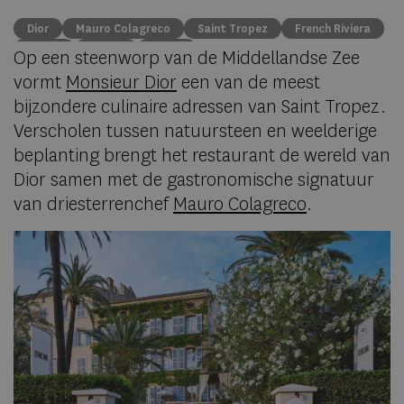
Dior
Mauro Colagreco
Saint Tropez
French Riviera
travel
luxury
dining
Op een steenworp van de Middellandse Zee
vormt
Monsieur Dior
een van de meest
bijzondere culinaire adressen van Saint Tropez.
Verscholen tussen natuursteen en weelderige
beplanting brengt het restaurant de wereld van
Dior samen met de gastronomische signatuur
van driesterrenchef
Mauro Colagreco
.