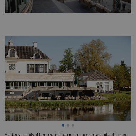
Or
Het terras, stijlvol heringericht en met panoramisch uitzicht over