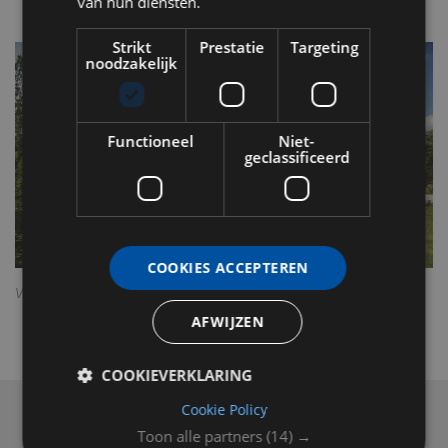
van hun diensten.
Strikt
Prestatie
Targeting
noodzakelijk
Functioneel
Niet-
geclassificeerd
COOKIES ACCEPTEREN
Vooraanzicht Kasteel Engelenburg
AFWIJZEN
COOKIEVERKLARING
Cookie Policy
Toon alle partners
(14) →