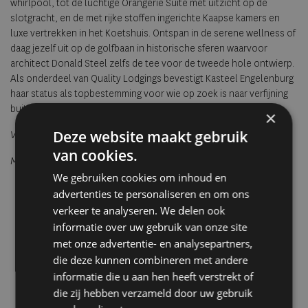
whirlpool, tot de luchtige Orangerie Suite met uitzicht op de
slotgracht, en de met rijke stoffen ingerichte Kaapse kamers en
luxe vertrekken in het Koetshuis. Ontspan in de serene wellness of
daag jezelf uit op de golfbaan in historische sferen waarvoor
architect Donald Steel zelfs de tee voor de tweede hole ontwierp.
Als onderdeel van Quality Lodgings bevestigt Kasteel Engelenburg
haar status als topbestemming voor wie op zoek is naar verfijning
buiten de gebaande paden.
×
Deze website maakt gebruik
Vanaf € 142 p.n. voor een Comfort Kamer
van cookies.
Meer informatie en reserveren via
www.engelenburg.com
We gebruiken cookies om inhoud en
advertenties te personaliseren en om ons
verkeer te analyseren. We delen ook
informatie over uw gebruik van onze site
met onze advertentie- en analysepartners,
die deze kunnen combineren met andere
informatie die u aan hen heeft verstrekt of
die zij hebben verzameld door uw gebruik