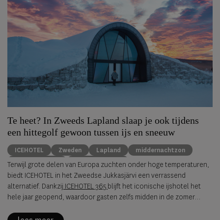
Te heet? In Zweeds Lapland slaap je ook tijdens
een hittegolf gewoon tussen ijs en sneeuw
ICEHOTEL
Zweden
Lapland
middernachtzon
summer travel
Arctische reizen
Terwijl grote delen van Europa zuchten onder hoge temperaturen,
biedt ICEHOTEL in het Zweedse Jukkasjärvi een verrassend
alternatief. Dankzij
ICEHOTEL 365
blijft het iconische ijshotel het
hele jaar geopend, waardoor gasten zelfs midden in de zomer
kunnen overnachten in met de hand uit ijs vervaardigde Art Suites.