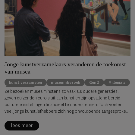
Jonge kunstverzamelaars veranderen de toekomst
van musea
kunst verzamelen
museumbezoek
Gen Z
Millenials
kunstmarkt
Ze bezoeken musea minstens zo vaak als oudere generaties,
geven duizenden euro's uit aan kunst en zijn opvallend bereid
culturele instellingen financieel te ondersteunen. Toch voelen
veel jonge kunstliefhebbers zich nog onvoldoende aangesproken
door musea. Dat blijkt uit de nieuwste
New Generation Survey
van
Avant Arte, waarvoor ruim 2.000 verzamelaars, kunstliefhebbers
lees meer
en professionals uit 62 landen werden ondervraagd.