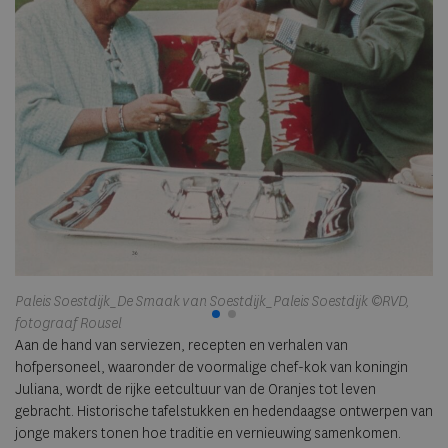
Pa
fo
Paleis Soestdijk_De Smaak van Soestdijk_Paleis Soestdijk ©RVD,
fotograaf Rousel
Aan de hand van serviezen, recepten en verhalen van
hofpersoneel, waaronder de voormalige chef-kok van koningin
Juliana, wordt de rijke eetcultuur van de Oranjes tot leven
gebracht. Historische tafelstukken en hedendaagse ontwerpen van
jonge makers tonen hoe traditie en vernieuwing samenkomen.