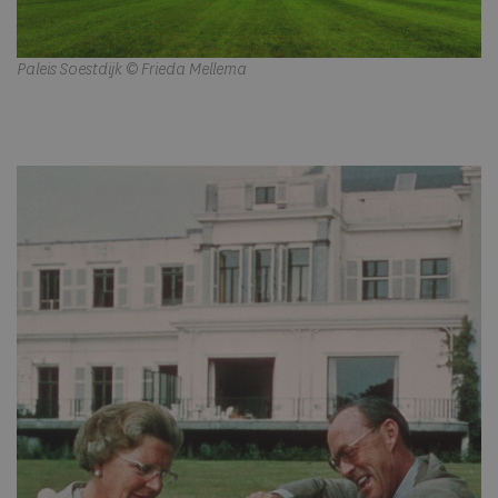
Paleis Soestdijk © Frieda Mellema