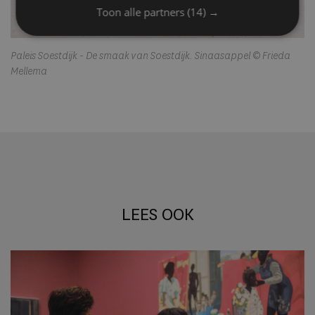
Toon alle partners
(14) →
Paleis Soestdijk - De smaak van Soestdijk. Sinaasappel © Frieda
Mellema
LEES OOK