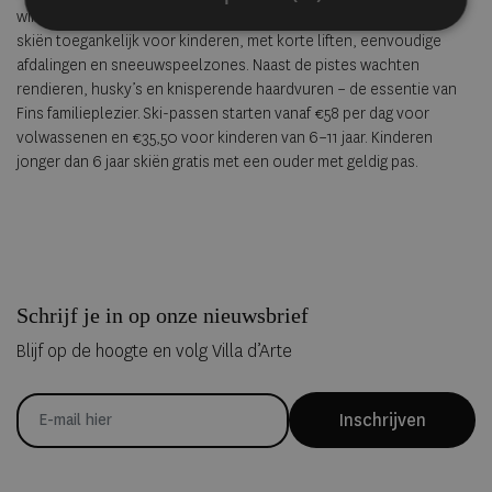
wintersport voor elk niveau. Het Rosa & Rudolf Family Park maakt
skiën toegankelijk voor kinderen, met korte liften, eenvoudige
afdalingen en sneeuwspeelzones. Naast de pistes wachten
rendieren, husky’s en knisperende haardvuren – de essentie van
Fins familieplezier. Ski-passen starten vanaf €58 per dag voor
volwassenen en €35,50 voor kinderen van 6–11 jaar. Kinderen
jonger dan 6 jaar skiën gratis met een ouder met geldig pas.
Schrijf je in op onze nieuwsbrief
Blijf op de hoogte en volg Villa d’Arte
Inschrijven